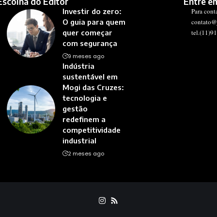
Escolha do Editor
Entre e
Investir do zero:
Para cont
O guia para quem
contato@
quer começar
tel.(11)9
com segurança
9 meses ago
Indústria
sustentável em
Mogi das Cruzes:
tecnologia e
gestão
redefinem a
competitividade
industrial
2 meses ago