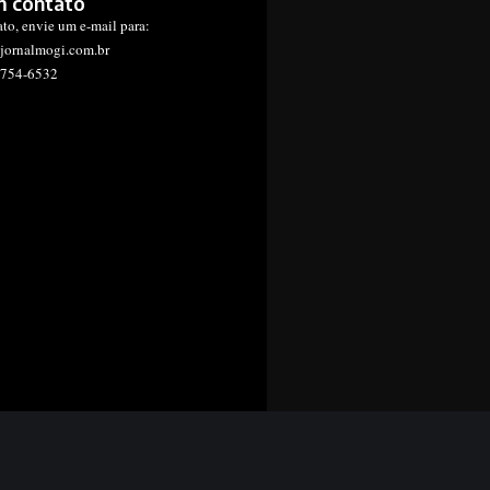
m contato
ato, envie um e-mail para:
jornalmogi.com.br
1754-6532