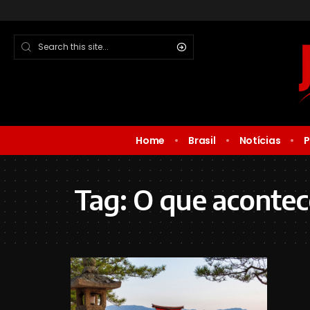
Home
Brasil
Notícias
P
Tag:
O que acontec