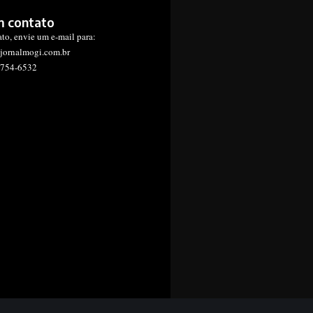
m contato
ato, envie um e-mail para:
jornalmogi.com.br
1754-6532