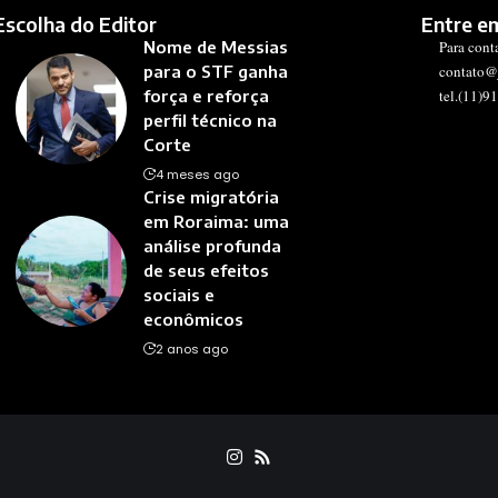
Escolha do Editor
Entre e
Nome de Messias
Para cont
para o STF ganha
contato@
força e reforça
tel.(11)9
perfil técnico na
Corte
4 meses ago
Crise migratória
em Roraima: uma
análise profunda
de seus efeitos
sociais e
econômicos
2 anos ago