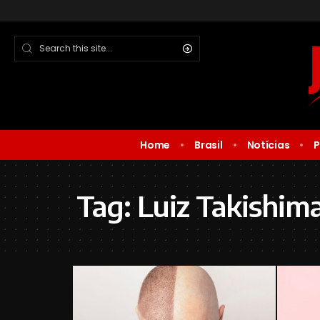
Home
Brasil
Notícias
P
Tag:
Luiz Takishim