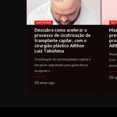
NOTÍCIAS
NOT
Descubra como acelerar o
Mas
processo de cicatrização de
pre
transplante capilar, com o
pro
cirurgião plástico Ailthon
Ail
Luiz Takishima
Segun
A realização de um transplante capilar é
Luiz 
um passo importante para quem busca
proce
recuperar a…
2 a
2 anos ago