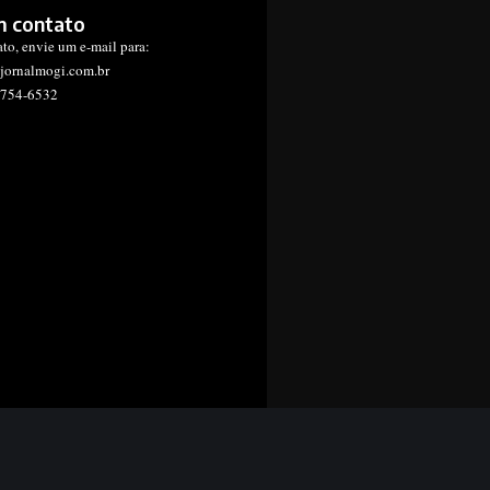
m contato
ato, envie um e-mail para:
jornalmogi.com.br
1754-6532