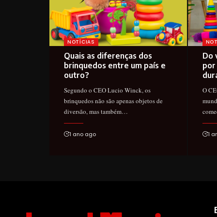
NOTÍCIAS
NOT
Quais as diferenças dos
Do 
brinquedos entre um país e
por
outro?
dur
Segundo o CEO Lucio Winck, os
O CEO
brinquedos não são apenas objetos de
mundo
diversão, mas também…
come
1 ano ago
1 a