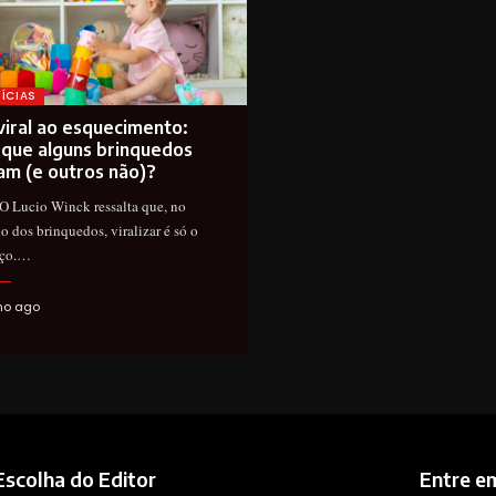
ÍCIAS
viral ao esquecimento:
 que alguns brinquedos
am (e outros não)?
 Lucio Winck ressalta que, no
 dos brinquedos, viralizar é só o
ço.…
no ago
Escolha do Editor
Entre e