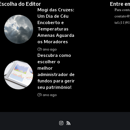
Escolha do Editor
Entre e
Mogi das Cruzes:
Para cont
Um Dia de Céu
contato@
Encoberto e
tel.(11)9
Temperaturas
Amenas Aguarda
os Moradores
1 ano ago
Descubra como
escolher o
melhor
administrador de
fundos para gerir
seu patrimônio!
1 ano ago