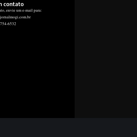
m contato
ato, envie um e-mail para:
jornalmogi.com.br
1754-6532