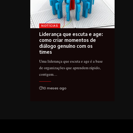
NOTÍCIAS
Liderança que escuta e age:
como criar momentos de
diálogo genuíno com os
times
Uma liderança que escuta e age é a base
de organizações que aprendem rápido,
corrigem…
10 meses ago