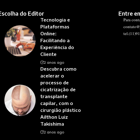
Escolha do Editor
Entre e
Tecnologia e
Para cont
Plataformas
contato@
Online:
tel.(11)9
Facilitando a
Experiência do
Cliente
2 anos ago
Descubra como
acelerar o
processo de
cicatrização de
transplante
capilar, com o
cirurgião plástico
Ailthon Luiz
Takishima
2 anos ago