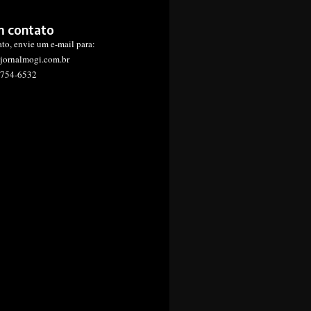
m contato
ato, envie um e-mail para:
jornalmogi.com.br
1754-6532