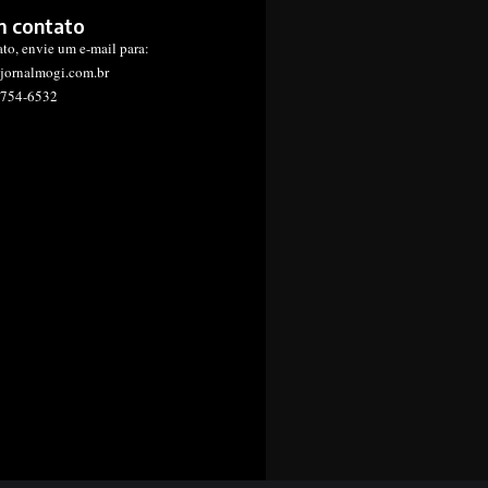
m contato
ato, envie um e-mail para:
jornalmogi.com.br
1754-6532