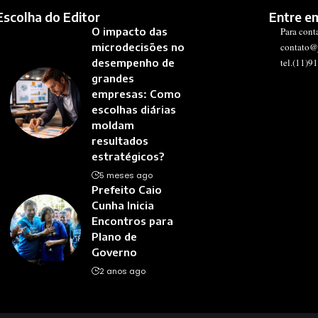
Escolha do Editor
Entre e
O impacto das
Para cont
microdecisões no
contato@
desempenho de
tel.(11)9
grandes
empresas: Como
escolhas diárias
moldam
resultados
estratégicos?
5 meses ago
Prefeito Caio
Cunha Inicia
Encontros para
Plano de
Governo
2 anos ago