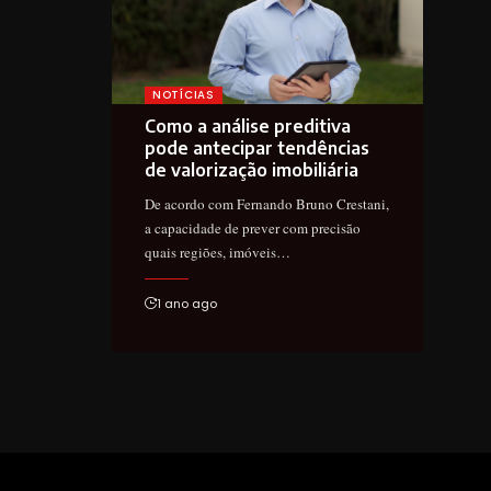
NOTÍCIAS
Como a análise preditiva
pode antecipar tendências
de valorização imobiliária
De acordo com Fernando Bruno Crestani,
a capacidade de prever com precisão
quais regiões, imóveis…
1 ano ago