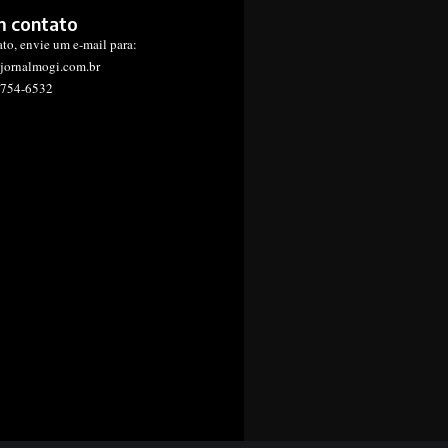
m contato
ato, envie um e-mail para:
jornalmogi.com.br
1754-6532