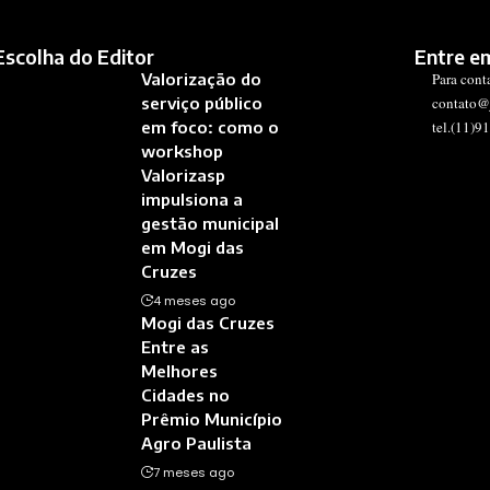
Escolha do Editor
Entre e
Valorização do
Para cont
serviço público
contato@
em foco: como o
tel.(11)9
workshop
Valorizasp
impulsiona a
gestão municipal
em Mogi das
Cruzes
4 meses ago
Mogi das Cruzes
Entre as
Melhores
Cidades no
Prêmio Município
Agro Paulista
7 meses ago