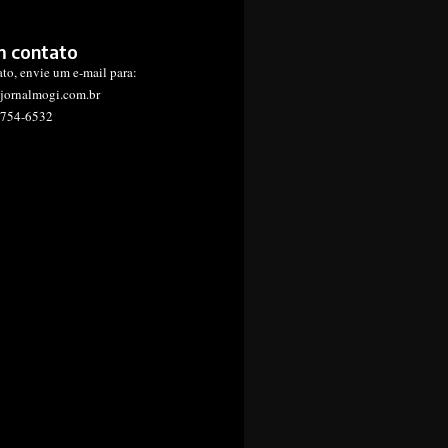
m contato
ato, envie um e-mail para:
jornalmogi.com.br
1754-6532