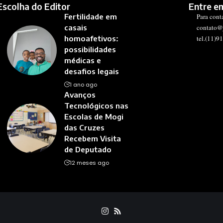
Escolha do Editor
Entre e
Fertilidade em
Para cont
casais
contato@
homoafetivos:
tel.(11)9
possibilidades
médicas e
desafios legais
1 ano ago
Avanços
Tecnológicos nas
Escolas de Mogi
das Cruzes
Recebem Visita
de Deputado
12 meses ago