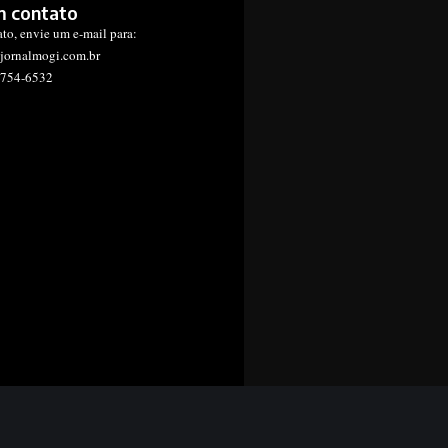
m contato
ato, envie um e-mail para:
jornalmogi.com.br
1754-6532