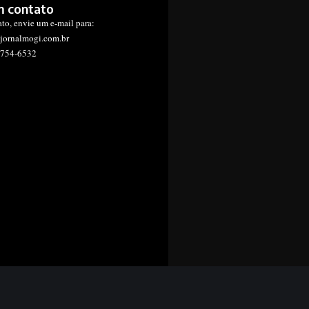
m contato
ato, envie um e-mail para:
jornalmogi.com.br
1754-6532