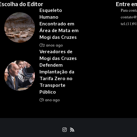
Escolha do Editor
Entre e
Esqueleto
Para cont
Humano
contato@
Encontrado em
tel.(11)9
Área de Mata em
Mogi das Cruzes
2 anos ago
Vereadores de
Mogi das Cruzes
Defendem
Implantação da
Tarifa Zero no
Transporte
Público
1 ano ago