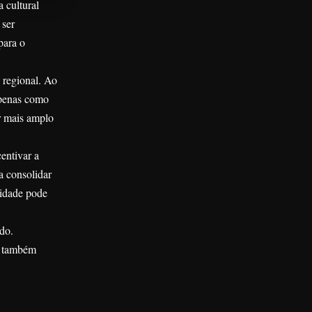
 cultural
 ser
para o
 regional. Ao
apenas como
r mais amplo
entivar a
a consolidar
cidade pode
do.
s também