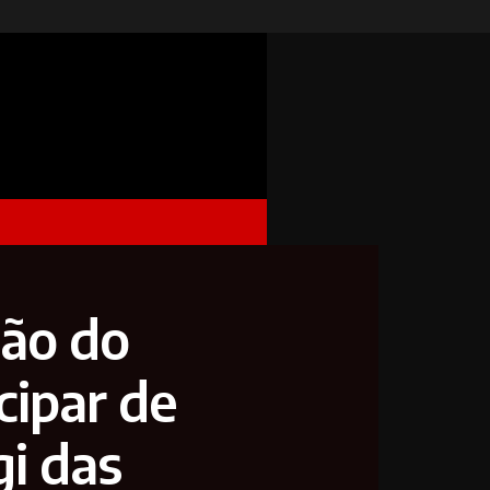
ção do
cipar de
i das