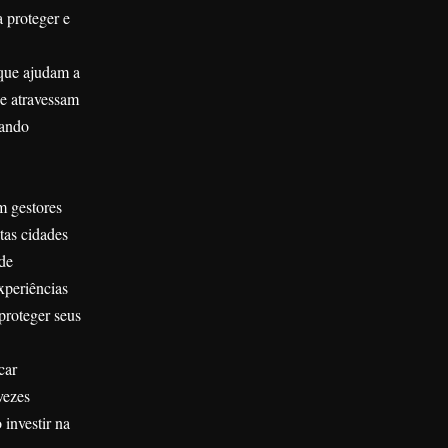
a proteger e
 que ajudam a
ue atravessam
vando
m gestores
itas cidades
 de
xperiências
proteger seus
car
vezes
 investir na