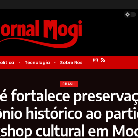
olítica
Tecnologia
Sobre Nós
BRASIL
ré fortalece preserva
nio histórico ao parti
shop cultural em Mog