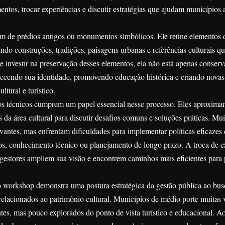
tos, trocar experiências e discutir estratégias que ajudam municípios 
lém de prédios antigos ou monumentos simbólicos. Ele reúne elementos
uindo construções, tradições, paisagens urbanas e referências culturais q
 investir na preservação desses elementos, ela não está apenas conser
talecendo sua identidade, promovendo educação histórica e criando novas
tural e turístico.
 técnicos cumprem um papel essencial nesse processo. Eles aproxima
is da área cultural para discutir desafios comuns e soluções práticas. Mu
vantes, mas enfrentam dificuldades para implementar políticas eficazes
rsos, conhecimento técnico ou planejamento de longo prazo. A troca de e
 gestores ampliem sua visão e encontrem caminhos mais eficientes para 
no workshop demonstra uma postura estratégica da gestão pública ao bus
relacionados ao patrimônio cultural. Municípios de médio porte muitas 
es, mas pouco explorados do ponto de vista turístico e educacional. Ao