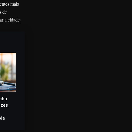
entes mais
s de
ar a cidade
anha
uzes
e
ole