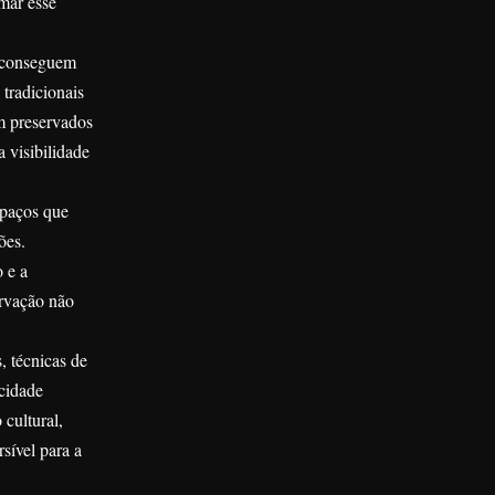
rmar esse
s conseguem
 tradicionais
em preservados
 visibilidade
spaços que
ões.
 e a
ervação não
, técnicas de
 cidade
cultural,
sível para a