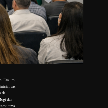
ade. Em um
niciativas
o da
Mogi das
sentou uma