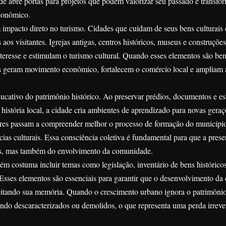
ade abre portas para projetos que podem valorizar seu passado e transfo
econômico.
 impacto direto no turismo. Cidades que cuidam de seus bens culturai
 aos visitantes. Igrejas antigas, centros históricos, museus e construções
nteresse e estimulam o turismo cultural. Quando esses elementos são b
eles geram movimento econômico, fortalecem o comércio local e ampliam a
ducativo do patrimônio histórico. Ao preservar prédios, documentos e e
stória local, a cidade cria ambientes de aprendizado para novas geraç
res passam a compreender melhor o processo de formação do município
cias culturais. Essa consciência coletiva é fundamental para que a pres
cas, mas também do envolvimento da comunidade.
m costuma incluir temas como legislação, inventário de bens históricos
Esses elementos são essenciais para garantir que o desenvolvimento da
eitando sua memória. Quando o crescimento urbano ignora o patrimônio 
ndo descaracterizados ou demolidos, o que representa uma perda irrever