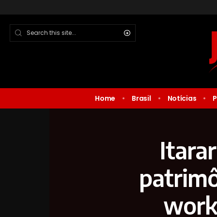
Home
Brasil
Notícias
P
Itara
patrimô
work